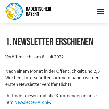
1. NEWS­LET­TER ERSCHIENEN
Veröffentlicht am 6. Juli 2022
Nach einem Monat in der Öffent­lich­keit und 2,5
Wochen Unter­schrif­ten­sam­meln haben wir den
ers­ten News­let­ter veröffentlicht!
Ihr fin­det die­sen und alle Kom­men­den in unse­
rem
News­let­ter-Archiv
.