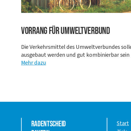
Vor­rang für Umweltverbund
Die Ver­kehrs­mit­tel des Umwelt­ver­bun­des sol­l
aus­ge­baut wer­den und gut kom­bi­nier­bar sein
Mehr dazu
Radentscheid
Start