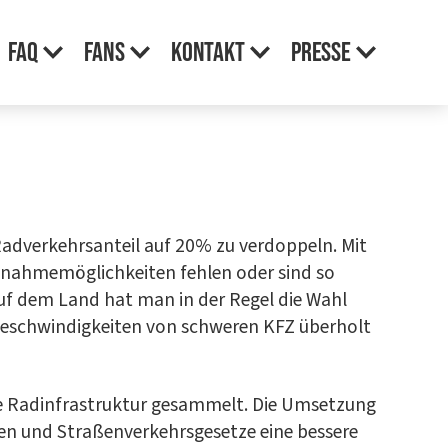
FAQ
Fans
Kon­takt
Pres­se
ad­ver­kehrs­an­teil auf 20% zu ver­dop­peln. Mit
­nah­me­mög­lich­kei­ten feh­len oder sind so
tz. Auf dem Land hat man in der Regel die Wahl
eschwin­dig­kei­ten von schwe­ren KFZ über­holt
re Rad­in­fra­struk­tur gesam­melt. Die Umset­zung
 und Stra­ßen­ver­kehrs­ge­set­ze eine bes­se­re