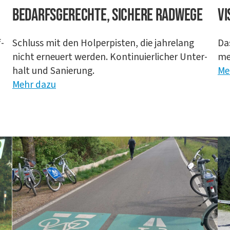
Bedarfs­ge­rech­te, siche­re Radwege
Vi
f­
Schluss mit den Hol­per­pis­ten, die jah­re­lang
Das
nicht erneu­ert wer­den. Kon­ti­nu­ier­li­cher Unter­
meh
halt und Sanie­rung.
Me
Mehr dazu