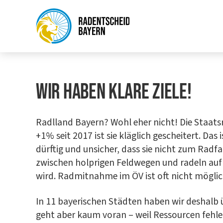
WIR HABEN KLA­RE ZIELE!
Radl­land Bay­ern? Wohl eher nicht! Die Staats­re
+1% seit 2017 ist sie kläg­lich geschei­tert. Das 
dürf­tig und unsi­cher, dass sie nicht zum Rad­f
zwi­schen holp­ri­gen Feld­we­gen und radeln a
wird. Rad­mit­nah­me im ÖV ist oft nicht mög­lic
In 11 baye­ri­schen Städ­ten haben wir des­halb ü
geht aber kaum vor­an – weil Res­sour­cen feh­len 