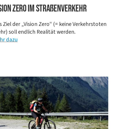
si­on Zero im Straßenverkehr
 Ziel der „Visi­on Zero“ (= kei­ne Ver­kehrs­to­ten
r) soll end­lich Rea­li­tät wer­den.
hr dazu