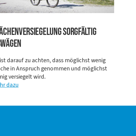
ä­chen­ver­sie­ge­lung sorg­fäl­tig
bwägen
ist dar­auf zu ach­ten, dass mög­lichst wenig
ä­che in Anspruch genom­men und mög­lichst
ig ver­sie­gelt wird.
hr dazu