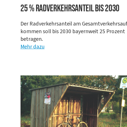
25 % Rad­ver­kehrs­an­teil bis 2030
Der Rad­ver­kehrs­an­teil am Gesamt­ver­kehrs­au
kom­men soll bis 2030 bay­ern­weit 25 Pro­zent
betra­gen.
Mehr dazu