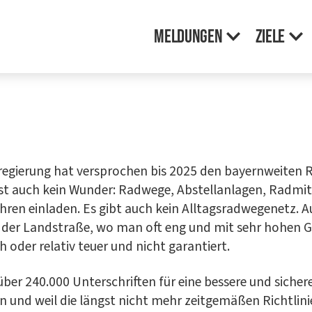
Mel­dun­gen
Zie­le
­gie­rung hat ver­spro­chen bis 2025 den bay­ern­wei­ten R
ist auch kein Wun­der: Rad­we­ge, Abstell­an­la­gen, Rad­mit
ah­ren ein­la­den. Es gibt auch kein All­tags­rad­we­ge­ne
uf der Land­stra­ße, wo man oft eng und mit sehr hohen G
h oder rela­tiv teu­er und nicht garantiert.
ber 240.000 Unter­schrif­ten für eine bes­se­re und siche­
und weil die längst nicht mehr zeit­ge­mä­ßen Richt­li­ni­en