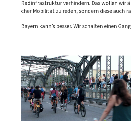
Rad­in­fra­struk­tur ver­hin­dern. Das wol­len wir
cher Mobi­li­tät zu reden, son­dern die­se auch 
Bay­ern kann’s bes­ser. Wir schal­ten einen Gan