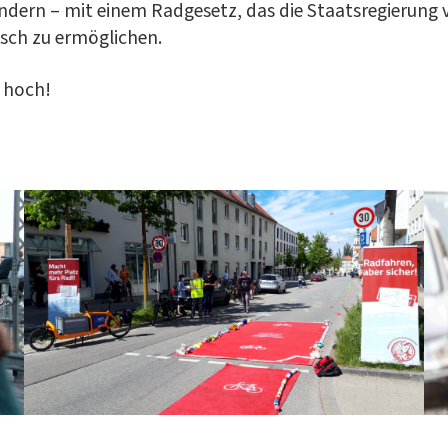
 ändern – mit einem Rad­ge­setz, das die Staats­re­gie­rung 
rasch zu ermöglichen.
g hoch!