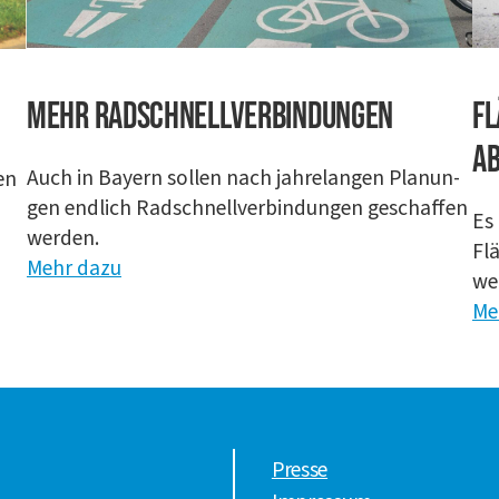
Mehr Rad­schnell­ver­bin­dun­gen
Fl
a
Auch in Bay­ern sol­len nach jah­re­lan­gen Pla­nun­
en
gen end­lich Rad­schnell­ver­bin­dun­gen geschaf­fen
Es 
wer­den.
Fl
Mehr dazu
wen
Me
Presse