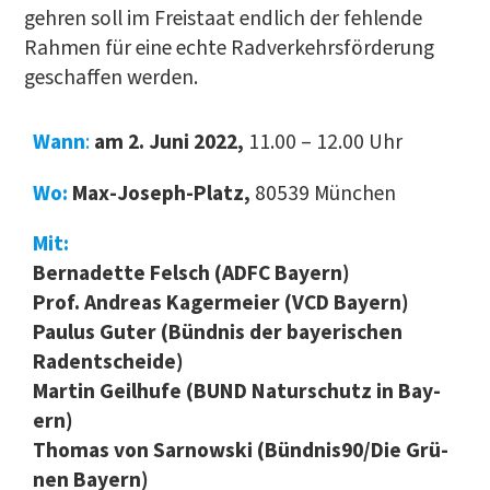
geh­ren soll im Frei­staat end­lich der feh­len­de
Rah­men für eine ech­te Rad­ver­kehrs­för­de­rung
geschaf­fen werden.
Wann
:
am 2. Juni 2022,
11.00 – 12.00 Uhr
Wo:
Max-Joseph-Platz,
80539 München
Mit:
Ber­na­dette Felsch (ADFC Bay­ern)
Prof. Andre­as Kager­mei­er (VCD Bay­ern)
Pau­lus Guter (Bünd­nis der baye­ri­schen
Radent­schei­de)
Mar­tin Geil­hu­fe (BUND Natur­schutz in Bay­
ern)
Tho­mas von Sar­now­ski (Bündnis90/Die Grü­
nen Bay­ern)