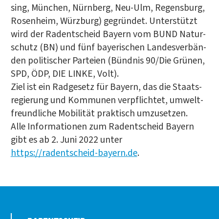
sing, Mün­chen, Nürn­berg, Neu-Ulm, Regens­burg,
Rosen­heim, Würz­burg) gegrün­det. Unter­stützt
wird der Radent­scheid Bay­ern vom BUND Natur­
schutz (BN) und fünf baye­ri­schen Lan­des­ver­bän­
den poli­ti­scher Par­tei­en (Bünd­nis 90/Die Grü­nen,
SPD, ÖDP, DIE LIN­KE, Volt).
Ziel ist ein Rad­ge­setz für Bay­ern, das die Staats­
re­gie­rung und Kom­mu­nen ver­pflich­tet, umwelt­
freund­li­che Mobi­li­tät prak­tisch umzu­set­zen.
Alle Infor­ma­tio­nen zum Radent­scheid Bay­ern
gibt es ab 2. Juni 2022 unter
https://radentscheid-bayern.de
.