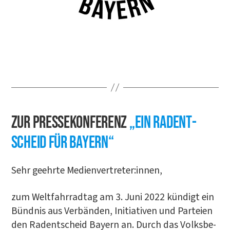
Zur Pres­se­kon­fe­renz
„Ein Radent­
scheid für Bayern“
Sehr geehr­te Medienvertreter:innen,
zum Welt­fahr­rad­tag am 3. Juni 2022 kün­digt ein
Bünd­nis aus Ver­bän­den, Initia­ti­ven und Par­tei­en
den Radent­scheid Bay­ern an. Durch das Volks­be­