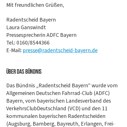
Mit freund­li­chen Grüßen,
Radent­scheid Bay­ern
Lau­ra Gans­windt
Pres­se­spre­che­rin ADFC Bay­ern
Tel.: 0160/8544366
E‑Mail:
presse@radentscheid-bayern.de
Über das Bündnis
Das Bünd­nis „Radent­scheid Bay­ern“ wur­de vom
All­ge­mei­nen Deut­schen Fahr­rad-Club (ADFC)
Bay­ern, vom baye­ri­schen Lan­des­ver­band des
Ver­kehrs­Club­Deutsch­land (VCD) und den 11
kom­mu­na­len baye­ri­schen Radent­schei­den
(Augs­burg, Bam­berg, Bay­reuth, Erlan­gen, Frei­