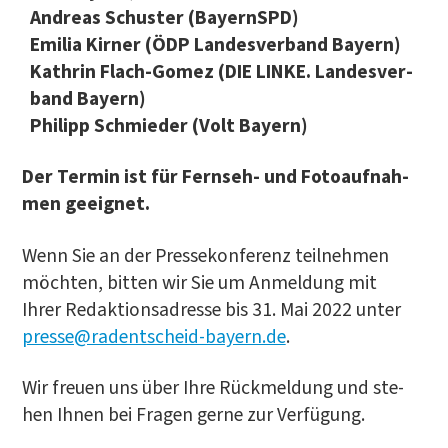
Andre­as Schus­ter (Bay­ern­SPD)
Emi­lia Kir­ner (ÖDP Lan­des­ver­band Bay­ern)
Kath­rin Flach-Gomez (DIE LIN­KE. Lan­des­ver­
band Bay­ern)
Phil­ipp Schmie­der (Volt Bayern)
Der Ter­min ist für Fern­seh- und Foto­auf­nah­
men geeignet.
Wenn Sie an der Pres­se­kon­fe­renz teil­neh­men
möch­ten, bit­ten wir Sie um Anmel­dung mit
Ihrer Redak­ti­ons­adres­se bis 31. Mai 2022 unter
presse@radentscheid-bayern.de
.
Wir freu­en uns über Ihre Rück­mel­dung und ste­
hen Ihnen bei Fra­gen ger­ne zur Verfügung.