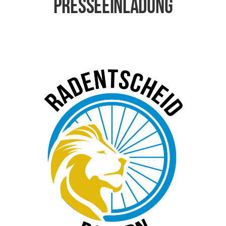
Pres­se­ein­la­dung