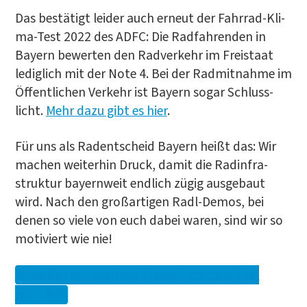
Das bestä­tigt lei­der auch erneut der Fahr­rad-Kli­
ma-Test 2022 des ADFC: Die Rad­fah­ren­den in
Bay­ern bewer­ten den Rad­ver­kehr im Frei­staat
ledig­lich mit der Note 4. Bei der Rad­mit­nah­me im
Öffent­li­chen Ver­kehr ist Bay­ern sogar Schluss­
licht.
Mehr dazu gibt es hier
.
Für uns als Radent­scheid Bay­ern heißt das: Wir
machen wei­ter­hin Druck, damit die Rad­in­fra­
struk­tur bay­ern­weit end­lich zügig aus­ge­baut
wird. Nach den groß­ar­ti­gen Radl-Demos, bei
denen so vie­le von euch dabei waren, sind wir so
moti­viert wie nie!
Schlie­ßen wir noch das Crowd­fun­ding erfolg­
reich ab?!