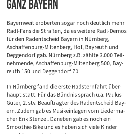
ganz Bayern
Bay­ern­weit erober­ten sogar noch deut­lich mehr
Radl-Fans die Stra­ßen, da es wei­te­re Radl-Demos
für den Radent­scheid Bay­ern in Nürn­berg,
Aschaf­fen­burg-Mil­ten­berg, Hof, Bay­reuth und
Deg­gen­dorf gab. Nürn­berg z.B. zähl­te 3.000 Teil­
neh­men­de, Aschaf­fen­burg-Mil­ten­berg 500, Bay­
reuth 150 und Deg­gen­dorf 70.
In Nürn­berg fand die ers­te Rad­stern­fahrt über­
haupt statt. Für das Bünd­nis sprach u.a. Pau­lus
Guter, 2. stv. Beauf­trag­ter des Radent­scheid Bay­
ern. Zudem gab es Musik­ein­la­gen vom Lie­der­ma­
cher Erik Sten­zel. Dane­ben gab es noch ein
Smoothie-Bike und es haben sich vie­le Kin­der