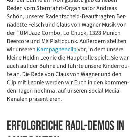
Reden vom Stern­fahrt-Orga­ni­sa­tor Andre­as
Schön, unse­rer Radent­scheid-Beauf­trag­ten Ber­
na­dette Felsch und Claus von Wag­ner Musik von
der TUM Jazz Com­bo, Lo Chuck, 1328 Munich
Beer­co­re und MX Pla­tic­punk. Außer­dem stell­ten
wir unse­ren
Kam­pa­gnen­clip
vor, in dem unse­re
klei­ne Hel­din Leo­nie die Haupt­rol­le spielt. Sie war
auch auf der Büh­ne und führ­te unse­re Kin­der­rou­
te an. Die Rede von Claus von Wag­ner und den
Clip mit Leo­nie wer­den wir Euch in den kom­men­
den Tagen noch­mal auf unse­ren Social Media-
Kanä­len präsentieren.
Erfolg­rei­che Radl-Demos in