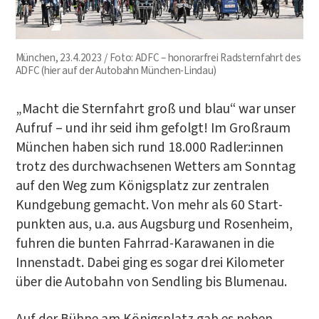
Mün­chen, 23.4.2023 / Foto: ADFC – hono­rar­frei Rad­stern­fahrt des
ADFC (hier auf der Auto­bahn München-Lindau)
„Macht die Stern­fahrt groß und blau“ war unser
Auf­ruf – und ihr seid ihm gefolgt! Im Groß­raum
Mün­chen haben sich rund 18.000 Radler:innen
trotz des durch­wach­se­nen Wet­ters am Sonn­tag
auf den Weg zum Königs­platz zur zen­tra­len
Kund­ge­bung gemacht. Von mehr als 60 Start­
punk­ten aus, u.a. aus Augs­burg und Rosen­heim,
fuh­ren die bun­ten Fahr­rad-Kara­wa­nen in die
Innen­stadt. Dabei ging es sogar drei Kilo­me­ter
über die Auto­bahn von Send­ling bis Blumenau.
Auf der Büh­ne am Königs­platz gab es neben