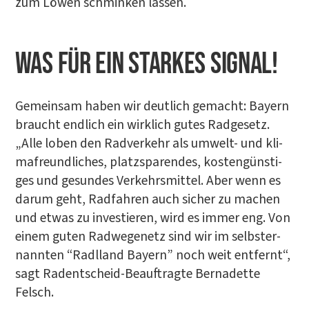
zum Löwen schmin­ken lassen.
Was für ein star­kes Signal!
Gemein­sam haben wir deut­lich gemacht: Bay­ern
braucht end­lich ein wirk­lich gutes Rad­ge­setz.
„Alle loben den Rad­ver­kehr als umwelt- und kli­
ma­freund­li­ches, platz­spa­ren­des, kos­ten­güns­ti­
ges und gesun­des Ver­kehrs­mit­tel. Aber wenn es
dar­um geht, Rad­fah­ren auch sicher zu machen
und etwas zu inves­tie­ren, wird es immer eng. Von
einem guten Rad­we­ge­netz sind wir im selbst­er­
nann­ten “Radl­land Bay­ern” noch weit ent­fernt“,
sagt Radent­scheid-Beauf­trag­te Ber­na­dette
Felsch.