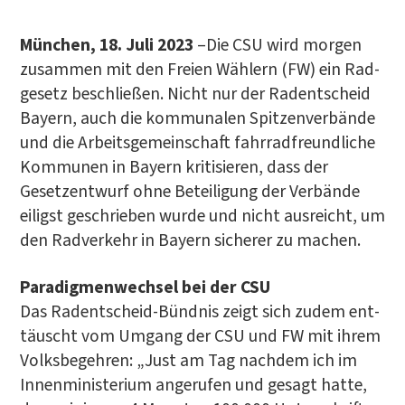
Mün­chen, 18. Juli 2023
–Die CSU wird mor­gen
zusam­men mit den Frei­en Wäh­lern (FW) ein Rad­
ge­setz beschlie­ßen. Nicht nur der Radent­scheid
Bay­ern, auch die kom­mu­na­len Spit­zen­ver­bän­de
und die Arbeits­ge­mein­schaft fahr­rad­freund­li­che
Kom­mu­nen in Bay­ern kri­ti­sie­ren, dass der
Gesetz­ent­wurf ohne Betei­li­gung der Ver­bän­de
eiligst geschrie­ben wur­de und nicht aus­reicht, um
den Rad­ver­kehr in Bay­ern siche­rer zu machen.
Para­dig­men­wech­sel bei der CSU
Das Radent­scheid-Bünd­nis zeigt sich zudem ent­
täuscht vom Umgang der CSU und FW mit ihrem
Volks­be­geh­ren: „Just am Tag nach­dem ich im
Innen­mi­nis­te­ri­um ange­ru­fen und gesagt hat­te,