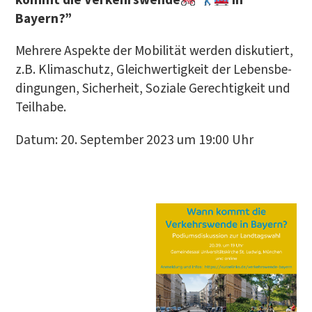
Bayern?”
Meh­re­re Aspek­te der Mobi­li­tät wer­den dis­ku­tiert,
z.B. Kli­ma­schutz, Gleich­wer­tig­keit der Lebens­be­
din­gun­gen, Sicher­heit, Sozia­le Gerech­tig­keit und
Teilhabe.
Datum: 20. Sep­tem­ber 2023 um 19:00 Uhr