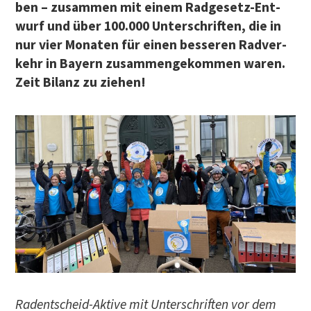
ben – zusam­men mit einem Rad­ge­setz-Ent­
wurf und über 100.000 Unter­schrif­ten, die in
nur vier Mona­ten für einen bes­se­ren Rad­ver­
kehr in Bay­ern zusam­men­ge­kom­men waren.
Zeit Bilanz zu ziehen!
Radent­scheid-Akti­ve mit Unter­schrif­ten vor dem