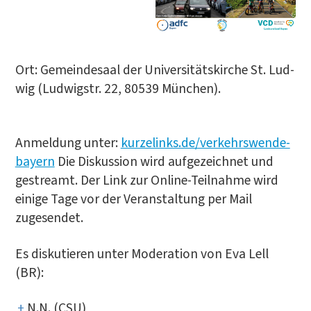
Ort: Gemein­de­saal der Uni­ver­si­täts­kir­che St. Lud­
wig (Lud­wigstr. 22, 80539 München).
Anmel­dung unter:
kurzelinks.de/verkehrswende-
bayern
Die Dis­kus­si­on wird auf­ge­zeich­net und
gestreamt. Der Link zur Online-Teil­nah­me wird
eini­ge Tage vor der Ver­an­stal­tung per Mail
zugesendet.
Es dis­ku­tie­ren unter Mode­ra­ti­on von Eva Lell
(BR):
N.N. (CSU)