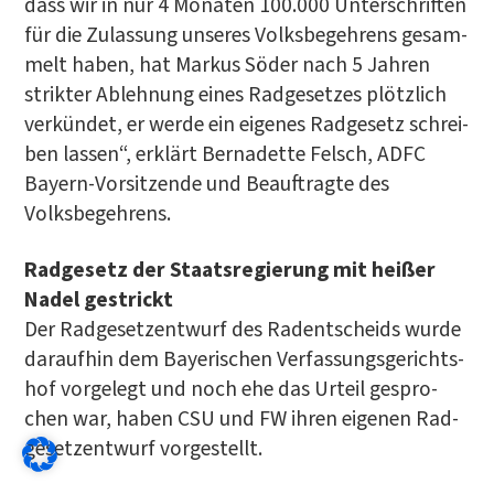
dass wir in nur 4 Mona­ten 100.000 Unter­schrif­ten
für die Zulas­sung unse­res Volks­be­geh­rens gesam­
melt haben, hat Mar­kus Söder nach 5 Jah­ren
strik­ter Ableh­nung eines Rad­ge­set­zes plötz­lich
ver­kün­det, er wer­de ein eige­nes Rad­ge­setz schrei­
ben las­sen“, erklärt Ber­na­dette Felsch, ADFC
Bay­ern-Vor­sit­zen­de und Beauf­trag­te des
Volksbegehrens.
Rad­ge­setz der Staats­re­gie­rung mit hei­ßer
Nadel gestrickt
Der Rad­ge­setz­ent­wurf des Radent­scheids wur­de
dar­auf­hin dem Baye­ri­schen Ver­fas­sungs­ge­richts­
hof vor­ge­legt und noch ehe das Urteil gespro­
chen war, haben CSU und FW ihren eige­nen Rad­
ge­setz­ent­wurf vorgestellt.