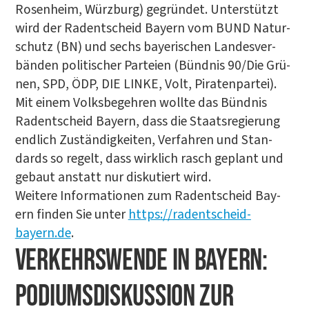
Rosen­heim, Würz­burg) gegrün­det. Unter­stützt
wird der Radent­scheid Bay­ern vom BUND Natur­
schutz (BN) und sechs baye­ri­schen Lan­des­ver­
bän­den poli­ti­scher Par­tei­en (Bünd­nis 90/Die Grü­
nen, SPD, ÖDP, DIE LIN­KE, Volt, Pira­ten­par­tei).
Mit einem Volks­be­geh­ren woll­te das Bünd­nis
Radent­scheid Bay­ern, dass die Staats­re­gie­rung
end­lich Zustän­dig­kei­ten, Ver­fah­ren und Stan­
dards so regelt, dass wirk­lich rasch geplant und
gebaut anstatt nur dis­ku­tiert wird.
Wei­te­re Infor­ma­tio­nen zum Radent­scheid Bay­
ern fin­den Sie unter
https://radentscheid­
bayern.de
.
VER­KEHRS­WEN­DE IN BAY­ERN:
PODI­UMS­DIS­KUS­SI­ON ZUR