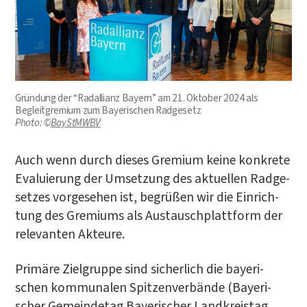
Grün­dung der “Rad­al­li­anz Bay­ern” am 21. Okto­ber 2024 als
Begleit­gre­mi­um zum Baye­ri­schen Rad­ge­setz
Pho­to: ©
BayStMWBV
Auch wenn durch die­ses Gre­mi­um kei­ne kon­kre­te
Eva­lu­ie­rung der Umset­zung des aktu­el­len Rad­ge­
set­zes vor­ge­se­hen ist, begrü­ßen wir die Ein­rich­
tung des Gre­mi­ums als Aus­tausch­platt­form der
rele­van­ten Akteure.
Pri­mä­re Ziel­grup­pe sind sicher­lich die baye­ri­
schen kom­mu­na­len Spit­zen­ver­bän­de (Baye­ri­
scher Gemein­de­tag Baye­ri­scher Land­kreis­tag