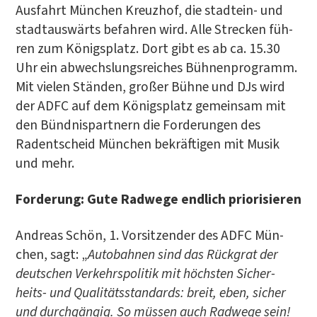
Aus­fahrt Mün­chen Kreuz­hof, die stadt­ein- und
stadt­aus­wärts befah­ren wird. Alle Stre­cken füh­
ren zum Königs­platz. Dort gibt es ab ca. 15.30
Uhr ein abwechs­lungs­rei­ches Büh­nen­pro­gramm.
Mit vie­len Stän­den, gro­ßer Büh­ne und DJs wird
der ADFC auf dem Königs­platz gemein­sam mit
den Bünd­nis­part­nern die For­de­run­gen des
Radent­scheid Mün­chen bekräf­ti­gen mit Musik
und mehr.
For­de­rung: Gute Rad­we­ge end­lich priorisieren
Andre­as Schön, 1. Vor­sit­zen­der des ADFC Mün­
chen, sagt: „
Auto­bah­nen sind das Rück­grat der
deut­schen Ver­kehrs­po­li­tik mit höchs­ten Sicher­
heits- und Qua­li­täts­stan­dards: breit, eben, sicher
und durch­gän­gig. So müs­sen auch Rad­we­ge sein!