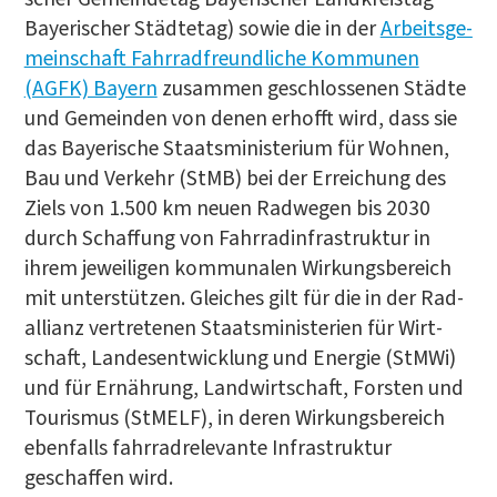
Baye­ri­scher Städ­te­tag) sowie die in der
Arbeits­ge­
mein­schaft Fahr­rad­freund­li­che Kom­mu­nen
(AGFK) Bay­ern
zusam­men geschlos­se­nen Städ­te
und Gemein­den von denen erhofft wird, dass sie
das Baye­ri­sche Staats­mi­nis­te­ri­um für Woh­nen,
Bau und Ver­kehr (StMB) bei der Errei­chung des
Ziels von 1.500 km neu­en Rad­we­gen bis 2030
durch Schaf­fung von Fahr­rad­in­fra­struk­tur in
ihrem jewei­li­gen kom­mu­na­len Wir­kungs­be­reich
mit unter­stüt­zen. Glei­ches gilt für die in der Rad­
al­li­anz ver­tre­te­nen Staats­mi­nis­te­ri­en für Wirt­
schaft, Lan­des­ent­wick­lung und Ener­gie (StM­Wi)
und für Ernäh­rung, Land­wirt­schaft, Fors­ten und
Tou­ris­mus (StM­ELF), in deren Wir­kungs­be­reich
eben­falls fahr­rad­re­le­van­te Infra­struk­tur
geschaf­fen wird.