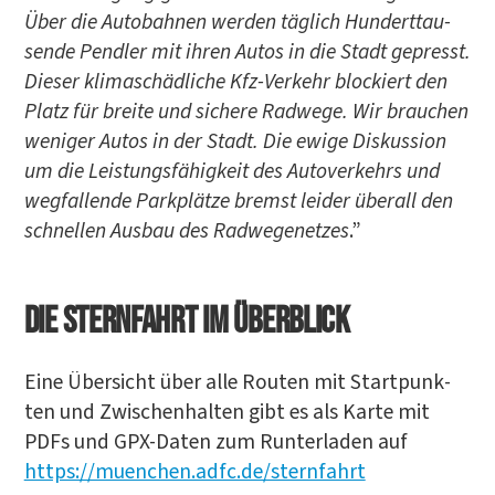
Über die Auto­bah­nen wer­den täg­lich Hun­dert­tau­
sen­de Pend­ler mit ihren Autos in die Stadt gepresst.
Die­ser kli­ma­schäd­li­che Kfz-Ver­kehr blo­ckiert den
Platz für brei­te und siche­re Rad­we­ge. Wir brau­chen
weni­ger Autos in der Stadt. Die ewi­ge Dis­kus­si­on
um die Leis­tungs­fä­hig­keit des Auto­ver­kehrs und
weg­fal­len­de Park­plät­ze bremst lei­der über­all den
schnel­len Aus­bau des Rad­we­ge­net­zes
.”
Die Stern­fahrt im Überblick
Eine Über­sicht über alle Rou­ten mit Start­punk­
ten und Zwi­schen­hal­ten gibt es als Kar­te mit
PDFs und GPX-Daten zum Run­ter­la­den auf
https://muenchen.adfc.de/sternfahrt