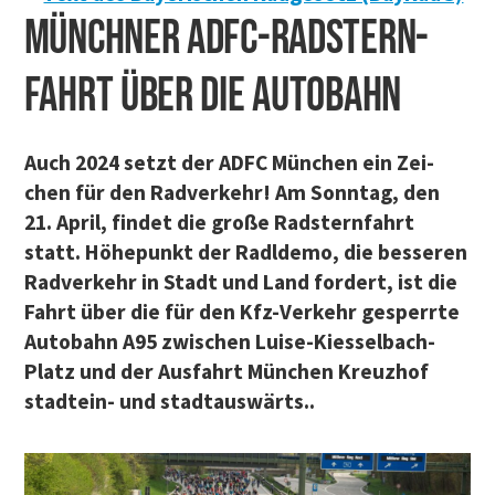
MÜNCH­NER ADFC-RAD­STERN­
FAHRT ÜBER DIE AUTOBAHN
Auch 2024 setzt der ADFC Mün­chen ein Zei­
chen für den Rad­ver­kehr! Am Sonn­tag, den
21. April, fin­det die gro­ße Rad­stern­fahrt
statt. Höhe­punkt der Radl­de­mo, die bes­se­ren
Rad­ver­kehr in Stadt und Land for­dert, ist die
Fahrt über die für den Kfz-Ver­kehr gesperr­te
Auto­bahn A95 zwi­schen Lui­se-Kiessel­bach-
Platz und der Aus­fahrt Mün­chen Kreuz­hof
stadt­ein- und stadt­aus­wärts.
.