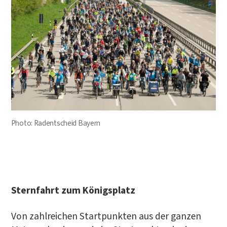
Pho­to: Radent­scheid Bayern
..
Stern­fahrt zum Königsplatz
Von zahl­rei­chen Start­punk­ten aus der gan­zen