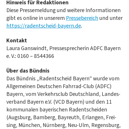
Hin­weis für Redak­tio­nen
Die­se Pres­se­mel­dung und wei­te­re Infor­ma­tio­nen
gibt es online in unse­rem
Pres­se­be­reich
und unter
https://radentscheid-bayern.de
.
Kon­takt
Lau­ra Gans­windt, Pres­se­spre­che­rin ADFC Bay­ern
e. V.: 0160 – 8544366
Über das Bünd­nis
Das Bünd­nis „Radent­scheid Bay­ern“ wur­de vom
All­ge­mei­nen Deut­schen Fahr­rad-Club (ADFC)
Bay­ern, vom Ver­kehrs­club Deutsch­land, Lan­des­
ver­band Bay­ern e.V. (VCD Bay­ern) und den 11
kom­mu­na­len baye­ri­schen Radent­schei­den
(Augs­burg, Bam­berg, Bay­reuth, Erlan­gen, Frei­
sing, Mün­chen, Nürn­berg, Neu-Ulm, Regens­burg,