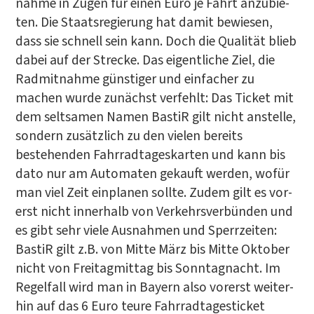
nah­me in Zügen für einen Euro je Fahrt anzu­bie­
ten. Die Staats­re­gie­rung hat damit bewie­sen,
dass sie schnell sein kann. Doch die Qua­li­tät blieb
dabei auf der Stre­cke. Das eigent­li­che Ziel, die
Rad­mit­nah­me güns­ti­ger und ein­fa­cher zu
machen wur­de zunächst ver­fehlt: Das Ticket mit
dem selt­sa­men Namen Bas­tiR gilt nicht anstel­le,
son­dern zusätz­lich zu den vie­len bereits
bestehen­den Fahr­rad­ta­ges­kar­ten und kann bis
dato nur am Auto­ma­ten gekauft wer­den, wofür
man viel Zeit ein­pla­nen soll­te. Zudem gilt es vor­
erst nicht inner­halb von Ver­kehrs­ver­bün­den und
es gibt sehr vie­le Aus­nah­men und Sperr­zei­ten:
Bas­tiR gilt z.B. von Mit­te März bis Mit­te Okto­ber
nicht von Frei­tag­mit­tag bis Sonn­tag­nacht. Im
Regel­fall wird man in Bay­ern also vor­erst wei­ter­
hin auf das 6 Euro teu­re Fahr­rad­ta­ges­ti­cket