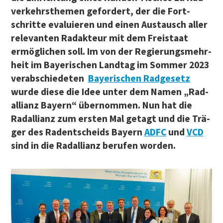
ver­kehrs­the­men gefor­dert, der die Fort­
schrit­te eva­lu­ie­ren und einen Aus­tausch aller
rele­van­ten Rad­ak­teur mit dem Frei­staat
ermög­li­chen soll. Im von der Regie­rungs­mehr­
heit im Baye­ri­schen Land­tag im Som­mer 2023
ver­ab­schie­de­ten
Baye­ri­schen Rad­ge­setz
wur­de die­se die Idee unter dem Namen „Rad­
al­li­anz Bay­ern“ über­nom­men. Nun hat die
Rad­al­li­anz zum ers­ten Mal getagt und die Trä­
ger des Radent­scheids Bay­ern
ADFC
und
VCD
sind in die Rad­al­li­anz beru­fen worden.