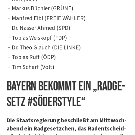
Mar­kus Büch­ler (GRÜ­NE)
Man­fred Eibl (FREIE WÄHLER)
Dr. Nas­ser Ahmed (SPD)
Tobi­as Weis­kopf (FDP)
Dr. Theo Glauch (DIE LINKE)
Tobi­as Ruff (ÖDP)
Tim Scharf (Volt)
BAY­ERN BEKOMMT EIN „RAD­GE­
SETZ #SÖDER­STYLE“
Die Staats­re­gie­rung beschließt am Mitt­woch­
abend ein Rad­ge­setz­chen, das Radent­scheid-