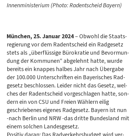
Innen­mi­nis­te­ri­um (Pho­to: Radent­scheid Bayern)
…
Mün­chen, 25. Janu­ar 2024
– Obwohl die Staats­
re­gie­rung vor dem Radent­scheid ein Rad­ge­setz
stets als „über­flüs­si­ge Büro­kra­tie und Bevor­mun­
dung der Kom­mu­nen“ abge­lehnt hat­te, wur­de
bereits ein knap­pes hal­bes Jahr nach Über­ga­be
der 100.000 Unter­schrif­ten ein Baye­ri­sches Rad­
ge­setz beschlos­sen. Lei­der nicht das Gesetz, wel­
ches der Radent­scheid vor­ge­schla­gen hat­te, son­
dern ein von CSU und Frei­en Wäh­lern eilig
geschrie­be­nes eige­nes Rad­ge­setz. Bay­ern ist nun
‑nach Ber­lin und NRW ‑das drit­te Bun­des­land mit
einem sol­chen Lan­des­ge­setz.
Posi­tiv dar­an: Das Rad­ver­kehrs­bud­get wird ver­