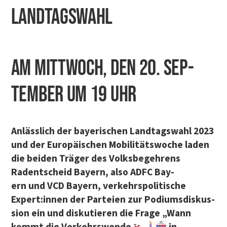
LANDTAGSWAHL
am Mitt­woch, den 20. Sep­
tem­ber um 19 Uhr
Anläss­lich der baye­ri­schen Land­tags­wahl 2023
und der Euro­päi­schen Mobi­li­täts­wo­che laden
die bei­den Trä­ger des Volks­be­geh­rens
Radent­scheid Bay­ern, also
ADFC Bay­
ern
und
VCD Bay­ern
, ver­kehrs­po­li­ti­sche
Expert:innen der Par­tei­en zur Podi­ums­dis­kus­
si­on ein und dis­ku­tie­ren die Fra­ge „Wann
kommt die Ver­kehrs­wen­de
in