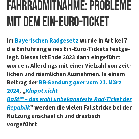
FAHR­RAD­MIT­NAH­ME: PRO­BLE­ME
MIT DEM EIN-EURO-TICKET
Im
Baye­ri­schen Rad­ge­setz
wur­de in Arti­kel 7
die Ein­füh­rung eines Ein-Euro-Tickets fest­ge­
legt. Die­ses ist Ende 2023 dann ein­ge­führt
wor­den. Aller­dings mit einer Viel­zahl von zeit­
li­chen und räum­li­chen Aus­nah­men. In einem
Bei­trag der
BR-Sen­dung
quer
vom 21. März
2024
, „
Klappt nicht
BaS­ti® – das wohl unbe­kann­tes­te Rad-Ticket der
Repu­blik
” wer­den die vie­len Fall­stri­cke bei der
Nut­zung anschau­lich und dras­tisch
vorgeführt.