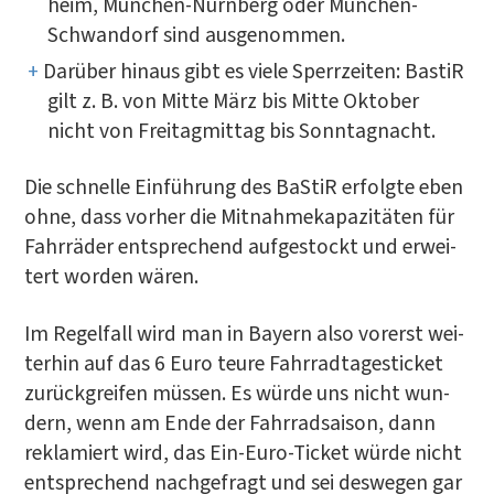
heim, Mün­chen-Nürn­berg oder Mün­chen-
Schwan­dorf sind ausgenommen.
Dar­über hin­aus gibt es vie­le Sperr­zei­ten: Bas­tiR
gilt z. B. von Mit­te März bis Mit­te Okto­ber
nicht von Frei­tag­mit­tag bis Sonntagnacht.
Die schnel­le Ein­füh­rung des BaS­tiR erfolg­te eben
ohne, dass vor­her die Mit­nah­me­ka­pa­zi­tä­ten für
Fahr­rä­der ent­spre­chend auf­ge­stockt und erwei­
tert wor­den wären.
Im Regel­fall wird man in Bay­ern also vor­erst wei­
ter­hin auf das 6 Euro teu­re Fahr­rad­ta­ges­ti­cket
zurück­grei­fen müs­sen. Es wür­de uns nicht wun­
dern, wenn am Ende der Fahr­rad­sai­son, dann
rekla­miert wird, das Ein-Euro-Ticket wür­de nicht
ent­spre­chend nach­ge­fragt und sei des­we­gen gar