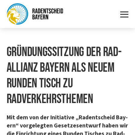
GRÜN­DUNGS­SIT­ZUNG DER RAD­
AL­LI­ANZ BAY­ERN ALS NEU­EM
RUN­DEN TISCH ZU
RADVERKEHRSTHEMEN
Mit dem von der Initia­ti­ve „Radent­scheid Bay­
ern“ vor­ge­leg­ten Geset­zes­ent­wurf haben wir
die Ein­rich­tung eines Run­den Tisches zu Rad­