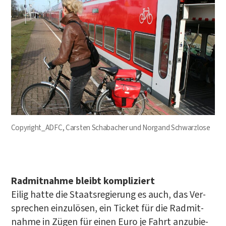
Copyright_ADFC, Cars­ten Scha­ba­cher und Nor­gand Schwarzlose
..
Rad­mit­nah­me bleibt kom­pli­ziert
Eilig hat­te die Staats­re­gie­rung es auch, das Ver­
spre­chen ein­zu­lö­sen, ein Ticket für die Rad­mit­
nah­me in Zügen für einen Euro je Fahrt anzu­bie­