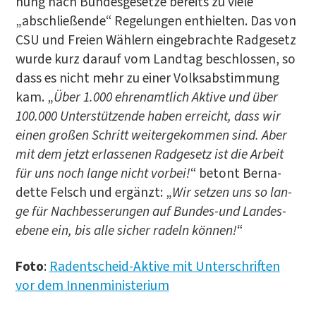
nung nach Bun­des­ge­set­ze bereits zu vie­le
„abschlie­ßen­de“ Rege­lun­gen ent­hiel­ten. Das von
CSU und Frei­en Wäh­lern ein­ge­brach­te Rad­ge­setz
wur­de kurz dar­auf vom Land­tag beschlos­sen, so
dass es nicht mehr zu einer Volks­ab­stim­mung
kam. „
Über 1.000 ehren­amt­lich Akti­ve und über
100.000 Unter­stüt­zen­de haben erreicht, dass wir
einen gro­ßen Schritt wei­ter­ge­kom­men sind. Aber
mit dem jetzt erlas­se­nen Rad­ge­setz ist die Arbeit
für uns noch lan­ge nicht vor­bei!
“ betont Ber­na­
dette Felsch und ergänzt: „
Wir set­zen uns so lan­
ge für Nach­bes­se­run­gen auf Bun­des-und Lan­des­
ebe­ne ein, bis alle sicher radeln kön­nen!
“
Foto
:
Radent­scheid-Akti­ve mit Unter­schrif­ten
vor dem Innenministerium