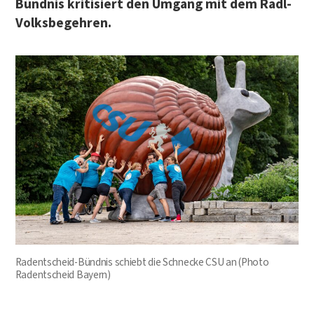
Bünd­nis kri­ti­siert den Umgang mit dem Radl-
Volksbegehren.
Radent­scheid-Bünd­nis schiebt die Schne­cke CSU an (Pho­to
Radent­scheid Bayern)
.…