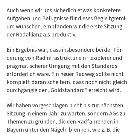
Auch wenn wir uns sicher­lich etwas kon­kre­te­re
Auf­ga­ben und Befug­nis­se für die­ses Begleit­gre­mi­
um wün­schen, emp­fan­den wir die ers­te Sit­zung
der Rad­al­li­anz als produktiv.
Ein Ergeb­nis war, dass ins­be­son­de­re bei der För­
de­rung von Rad­in­fra­struk­tur ein fle­xi­ble­rer und
prag­ma­ti­sche­rer Umgang mit den Stan­dards
erfor­der­lich wäre. Ein neu­er Rad­weg soll­te nicht
kom­plett dar­an schei­tern, dass noch nicht gleich
durch­gän­gig der „Gold­stan­dard“ erreicht wird.
Wir haben vor­ge­schla­gen nicht bis zur nächs­ten
Sit­zung in einem Jahr zu war­ten, son­dern AGs zu
The­men zu grün­den, die den Rad­fah­ren­den in
Bay­ern unter den Nägeln bren­nen, wie z. B. die