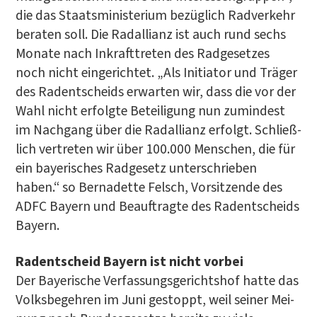
die das Staats­mi­nis­te­ri­um bezüg­lich Rad­ver­kehr
bera­ten soll. Die Rad­al­li­anz ist auch rund sechs
Mona­te nach Inkraft­tre­ten des Rad­ge­set­zes
noch nicht ein­ge­rich­tet. „Als Initia­tor und Trä­ger
des Radent­scheids erwar­ten wir, dass die vor der
Wahl nicht erfolg­te Betei­li­gung nun zumin­dest
im Nach­gang über die Rad­al­li­anz erfolgt. Schließ­
lich ver­tre­ten wir über 100.000 Men­schen, die für
ein baye­ri­sches Rad­ge­setz unter­schrie­ben
haben.“ so Ber­na­dette Felsch, Vor­sit­zen­de des
ADFC Bay­ern und Beauf­trag­te des Radent­scheids
Bayern.
Radent­scheid Bay­ern ist nicht vor­bei
Der Baye­ri­sche Ver­fas­sungs­ge­richts­hof hat­te das
Volks­be­geh­ren im Juni gestoppt, weil sei­ner Mei­