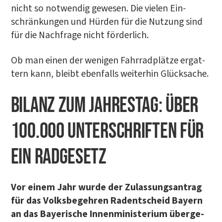
nicht so not­wen­dig gewe­sen. Die vie­len Ein­
schrän­kun­gen und Hür­den für die Nut­zung sind
für die Nach­fra­ge nicht förderlich.
Ob man einen der weni­gen Fahr­rad­plät­ze ergat­
tern kann, bleibt eben­falls wei­ter­hin Glücksache.
BILANZ ZUM JAH­RES­TAG: ÜBER
100.000 UNTER­SCHRIF­TEN FÜR
EIN RADGESETZ
Vor einem Jahr wur­de der Zulas­sungs­an­trag
für das Volks­be­geh­ren Radent­scheid Bay­ern
an das Baye­ri­sche Innen­mi­nis­te­ri­um über­ge­