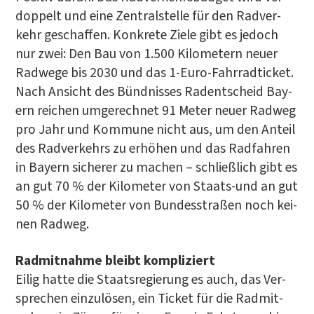
dop­pelt und eine Zen­tral­stel­le für den Rad­ver­
kehr geschaf­fen. Kon­kre­te Zie­le gibt es jedoch
nur zwei: Den Bau von 1.500 Kilo­me­tern neu­er
Rad­we­ge bis 2030 und das 1‑Eu­ro-Fahr­rad­ti­cket.
Nach Ansicht des Bünd­nis­ses Radent­scheid Bay­
ern rei­chen umge­rech­net 91 Meter neu­er Rad­weg
pro Jahr und Kom­mu­ne nicht aus, um den Anteil
des Rad­ver­kehrs zu erhö­hen und das Rad­fah­ren
in Bay­ern siche­rer zu machen – schließ­lich gibt es
an gut 70 % der Kilo­me­ter von Staats-und an gut
50 % der Kilo­me­ter von Bun­des­stra­ßen noch kei­
nen Radweg.
Rad­mit­nah­me bleibt kom­pli­ziert
Eilig hat­te die Staats­re­gie­rung es auch, das Ver­
spre­chen ein­zu­lö­sen, ein Ticket für die Rad­mit­