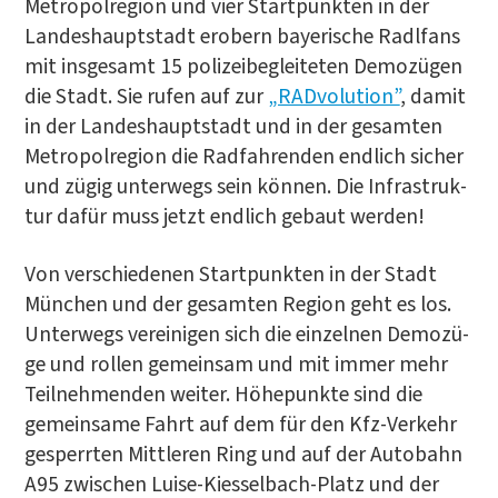
Metro­pol­re­gi­on und vier Start­punk­ten in der
Lan­des­haupt­stadt erobern baye­ri­sche Radl­fans
mit ins­ge­samt 15 poli­zei­be­glei­te­ten Demo­zü­gen
die Stadt. Sie rufen auf zur
„RAD­vo­lu­ti­on”
, damit
in der Lan­des­haupt­stadt und in der gesam­ten
Metro­pol­re­gi­on die Rad­fah­ren­den end­lich sicher
und zügig unter­wegs sein kön­nen. Die Infra­struk­
tur dafür muss jetzt end­lich gebaut werden!
Von ver­schie­de­nen Start­punk­ten in der Stadt
Mün­chen und der gesam­ten Regi­on geht es los.
Unter­wegs ver­ei­ni­gen sich die ein­zel­nen Demo­zü­
ge und rol­len gemein­sam und mit immer mehr
Teil­neh­men­den wei­ter. Höhe­punk­te sind die
gemein­sa­me Fahrt auf dem für den Kfz-Ver­kehr
gesperr­ten Mitt­le­ren Ring und auf der Auto­bahn
A95 zwi­schen Lui­se-Kiessel­bach-Platz und der