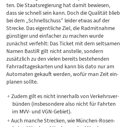
ten. Die Staats­re­gie­rung hat damit bewie­sen,
dass sie schnell sein kann. Doch die Qua­li­tät blieb
bei dem „Schnell­schuss” lei­der etwas auf der
Stre­cke. Das eigent­li­che Ziel, die Rad­mit­nah­me
güns­ti­ger und ein­fa­cher zu machen wur­de
zunächst ver­fehlt: Das Ticket mit dem selt­sa­men
Namen Bas­tiR gilt nicht anstel­le, son­dern
zusätz­lich zu den vie­len bereits bestehen­den
Fahr­rad­ta­ges­kar­ten und kann bis dato nur am
Auto­ma­ten gekauft wer­den, wofür man Zeit ein­
pla­nen sollte.
Zudem gilt es nicht inner­halb von Ver­kehrs­ver­
bün­den (ins­be­son­de­re also nicht für Fahr­ten
im MVV- und VGN-Gebiet).
Auch man­che Stre­cken, wie Mün­chen-Rosen­