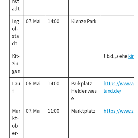
nst
adt
Ing
07. Mai
14:00
Klen­ze Park
ol­
sta
dt
Kit­
t.b.d., sie­he
kind
zin­
gen
Lau
06. Mai
14:00
Park­platz
https://www.ad
f
Heldenwies
land.de/
e
Mar
07. Mai
11:00
Markt­platz
https://www.zu
kt­
ob
er­