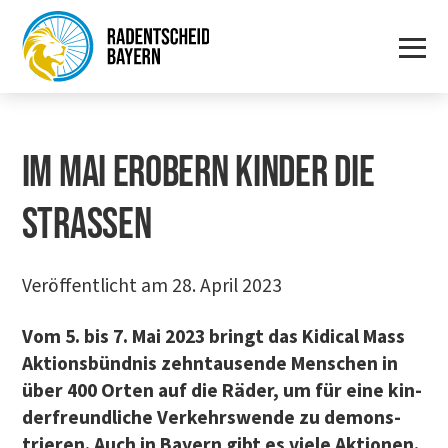
IM MAI EROBERN KIN­DER DIE
STRASSEN
Veröffentlicht am 28. April 2023
Vom 5. bis 7. Mai 2023 bringt das Kidi­cal Mass
Akti­ons­bünd­nis zehn­tau­sen­de Men­schen in
über 400 Orten auf die Räder, um für eine kin­
der­freund­li­che Ver­kehrs­wen­de zu demons­
trie­ren. Auch in Bay­ern gibt es vie­le Aktionen.