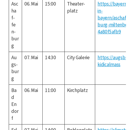
Asc
06. Mai
15:00
Thea­ter­
https://bayern.
ha
platz
in-
f­
bayern/aschaff
fe
burg-miltenber
n­
4a80f5afb9
bur
g
Au
07. Mai
14:30
City Gale­rie
https://augsbur
gs­
kidicalmass
bur
g
Ba
06. Mai
11:00
Kirch­platz
d
En
dor
f