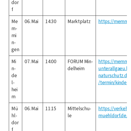
dor
f
Me
06. Mai
14:30
Markt­platz
https://memmin
m­
mi
n­
gen
Mi
07. Mai
14:00
FORUM Min­
https://memmi
n­
del­heim
unterallgaeu.b
de
naturschutz.de
l­
/termin/kinder-
hei
m
Mü
06. Mai
11:15
Mit­tel­schu­
https://verkeh
hl­
le
muehldorf.de/c
dor
f