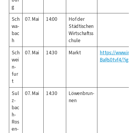
g
Sch
07. Mai
14:00
Hof der
wa­
Städ­ti­schen
bac
Wirtschaftss
h
chule
Sch
07. Mai
14:30
Markt
https://www.in
wei
BaRs0tvf4/?igs
n­
fur
t
Sul
07. Mai
14:30
Löwen­brun­
z­
nen
bac
h-
Ros
en­