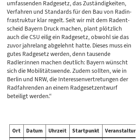
umfas­sen­den Rad­ge­setz, das Zustän­dig­kei­ten,
Ver­fah­ren und Stan­dards für den Bau von Rad­in­
fra­struk­tur klar regelt. Seit wir mit dem Radent­
scheid Bay­ern Druck machen, plant plötz­lich
auch die CSU eilig ein Rad­ge­setz, obwohl sie das
zuvor jah­re­lang abge­lehnt hat­te. Die­ses muss ein
gutes Rad­ge­setz wer­den, denn tau­sen­de
Radler:innen machen deut­lich: Bay­ern wünscht
sich die Mobi­li­täts­wen­de. Zudem soll­ten, wie in
Ber­lin und NRW, die Inter­es­sen­ver­tre­tun­gen der
Rad­fah­ren­den an einem Rad­ge­setz­ent­wurf
betei­ligt werden.“
Ort
Datum
Uhr­zeit
Start­punkt
Ver­an­stal­tung