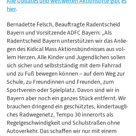
Alle Updates und welt­wei­ten Akti­ons­or­te gibt
es
hier
.
Ber­na­dette Felsch, Beauf­trag­te Radent­scheid
Bay­ern und Vor­sit­zen­de ADFC Bay­ern: „Als
Radent­scheid Bay­ern unter­stüt­zen wir das Anlie­
gen des Kidi­cal Mass Akti­ons­bünd­nis­ses aus vol­
lem Her­zen. Alle Kin­der und Jugend­li­chen sol­len
sich sicher und selbst­stän­dig mit dem Fahr­rad
und zu Fuß bewe­gen kön­nen – auf dem Weg zur
Schu­le, zu Freun­din­nen und Freun­den, zum
Sport­ver­ein oder Spiel­platz. Davon sind wir in
Bay­ern aber noch ein gan­zes Stück ent­fernt. Wir
brau­chen drin­gend ein geschütz­tes, kin­der­taug­li­
ches Rad­we­ge­netz, Tem­po 30 inner­orts als
Regel­ge­schwin­dig­keit und Schul­stra­ßen ohne
Auto­ver­kehr. Das schaf­fen wir nur mit einem