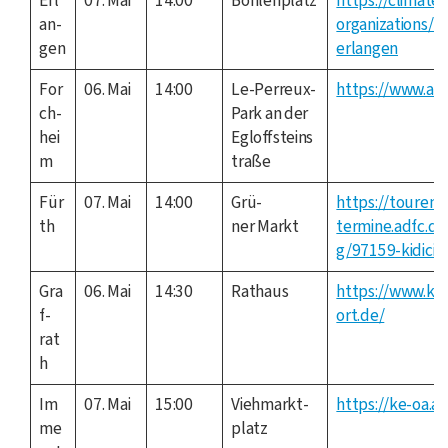
Erl
07. Mai
14:00
Boh­len­platz
https://climate
an­
organizations/ki
gen
erlangen
For
06. Mai
14:00
Le-Per­reux-
https://www.adf
ch­
Park an der
hei
Egloffsteins
m
traße
Für
07. Mai
14:00
Grü­
https://touren-
th
ner Markt
termine.adfc.de
g/97159-kidicia
Gra
06. Mai
14:30
Rat­haus
https://www.kli
f­
ort.de/
rat
h
Im
07. Mai
15:00
Vieh­markt­
https://ke-oa.a
me
platz