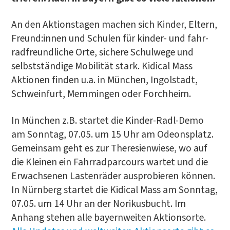
An den Akti­ons­ta­gen machen sich Kin­der, Eltern,
Freund:innen und Schu­len für kin­der- und fahr­
rad­freund­li­che Orte, siche­re Schul­we­ge und
selbst­stän­di­ge Mobi­li­tät stark. Kidi­cal Mass
Aktio­nen fin­den u.a. in Mün­chen, Ingol­stadt,
Schwein­furt, Mem­min­gen oder Forchheim.
In Mün­chen z.B. star­tet die Kin­der-Radl-Demo
am Sonn­tag, 07.05. um 15 Uhr am Ode­ons­platz.
Gemein­sam geht es zur The­re­si­en­wie­se, wo auf
die Klei­nen ein Fahr­rad­par­cours war­tet und die
Erwach­se­nen Las­ten­rä­der aus­pro­bie­ren kön­nen.
In Nürn­berg star­tet die Kidi­cal Mass am Sonn­tag,
07.05. um 14 Uhr an der Nori­kus­bucht. Im
Anhang ste­hen alle bay­ern­wei­ten Akti­ons­or­te.