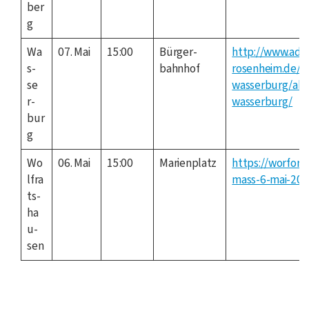
ber
g
Wa
07. Mai
15:00
Bür­ger­
http://www.adf
s­
bahn­hof
rosenheim.de/a
se
wasserburg/akt
r­
wasserburg/
bur
g
Wo
06. Mai
15:00
Mari­en­platz
https://worforfu
lfra
mass-6-mai-202
ts­
ha
u­
sen