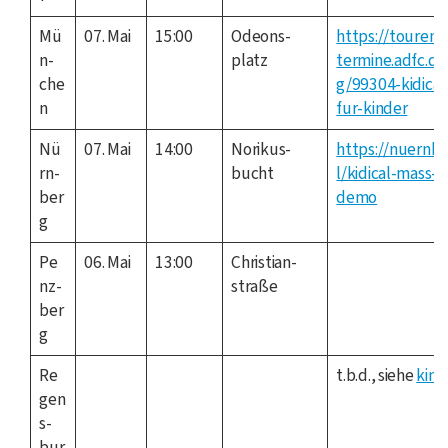
Mü
07. Mai
15:00
Ode­ons­
https://touren-
n­
platz
termine.adfc.de
che
g/99304-kidica
n
fur-kinder
Nü
07. Mai
14:00
Nori­kus­
https://nuernbe
rn­
bucht
l/kidical-mass-k
ber
demo
g
Pe
06. Mai
13:00
Chris­ti­an­
nz­
stra­ße
ber
g
Re
t.b.d., sie­he
kind
gen
s­
bur