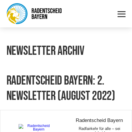
NEWS­LET­TER ARCHIV
RADENT­SCHEID BAY­ERN: 2.
News­let­ter (August 2022)