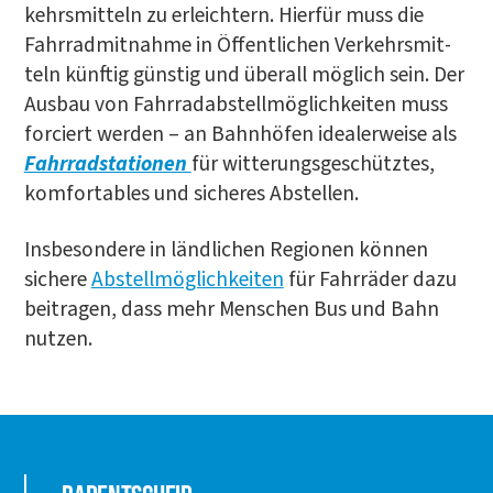
kehrs­mit­teln zu erleich­tern. Hier­für muss die
Fahr­rad­mit­nah­me in Öffent­li­chen Ver­kehrs­mit­
teln künf­tig güns­tig und über­all mög­lich sein. Der
Aus­bau von Fahr­rad­ab­stell­mög­lich­kei­ten muss
for­ciert wer­den – an Bahn­hö­fen idea­ler­wei­se als
Fahr­rad­sta­tio­nen
für wit­te­rungs­ge­schütz­tes,
kom­for­ta­bles und siche­res Abstellen.
Ins­be­son­de­re in länd­li­chen Regio­nen kön­nen
siche­re
Abstell­mög­lich­kei­ten
für Fahr­rä­der dazu
bei­tra­gen, dass mehr Men­schen Bus und Bahn
nutzen.