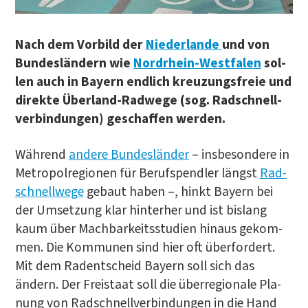
Nach dem Vor­bild der
Nie­der­lan­de
und von
Bun­des­län­dern wie
Nord­rhein-West­fa­len
sol­
len auch in Bay­ern end­lich kreu­zungs­freie und
direk­te Über­land-Rad­we­ge (sog. Rad­schnell­
ver­bin­dun­gen) geschaf­fen werden.
Wäh­rend
ande­re Bun­des­län­der
– ins­be­son­de­re in
Metro­pol­re­gio­nen für Berufs­pend­ler längst
Rad­
schnell­we­ge
gebaut haben –, hinkt Bay­ern bei
der Umset­zung klar hin­ter­her und ist bis­lang
kaum über Mach­bar­keits­stu­di­en hin­aus gekom­
men. Die Kom­mu­nen sind hier oft über­for­dert.
Mit dem Radent­scheid Bay­ern soll sich das
ändern. Der Frei­staat soll die über­re­gio­na­le Pla­
nung von Rad­schnell­ver­bin­dun­gen in die Hand