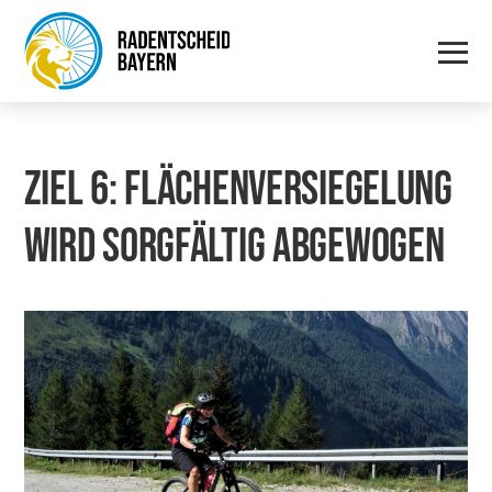
ZIEL 6: FLÄ­CHEN­VER­SIE­GE­LUNG
WIRD SORG­FÄL­TIG ABGEWOGEN