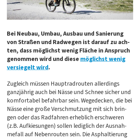
Bei Neu­bau, Umbau, Aus­bau und Sanie­rung
von Stra­ßen und Rad­we­gen ist dar­auf zu ach­
ten, dass mög­lichst wenig Flä­che in Anspruch
genom­men wird und die­se
mög­lichst wenig
ver­sie­gelt wird
.
Zugleich müs­sen Haupt­rad­rou­ten aller­dings
ganz­jäh­rig auch bei Näs­se und Schnee sicher und
kom­for­ta­bel befahr­bar sein. Wege­de­cken, die bei
Näs­se eine gro­ße Ver­schmut­zung mit sich brin­
gen oder das Rad­fah­ren erheb­lich erschwe­ren
(z.B. Auf­kie­sun­gen) sol­len ledig­lich der Aus­nah­
me­fall auf Neben­rou­ten sein. Die Asphal­tie­rung