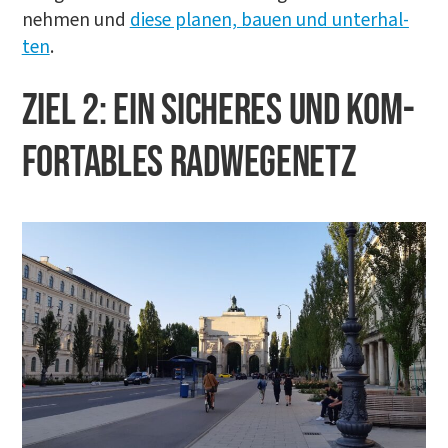
neh­men und
die­se pla­nen, bau­en und unter­hal­
ten
.
ZIEL 2: EIN SICHE­RES UND KOM­
FOR­TA­BLES RADWEGENETZ