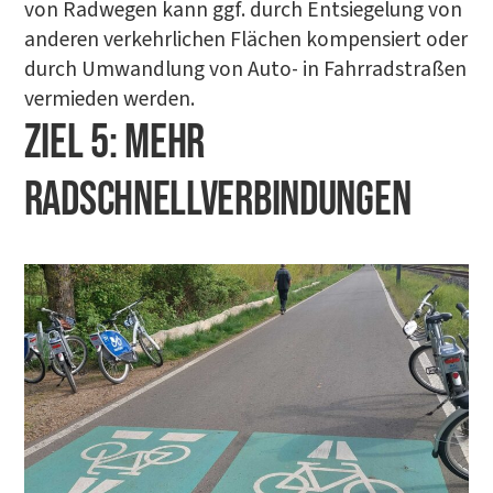
von Rad­we­gen kann ggf. durch Ent­sie­ge­lung von
ande­ren ver­kehr­li­chen Flä­chen kom­pen­siert oder
durch Umwand­lung von Auto- in Fahr­rad­stra­ßen
ver­mie­den werden.
ZIEL 5: MEHR
RADSCHNELLVERBINDUNGEN