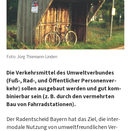
Foto: Jörg Thiemann-Linden
Die Ver­kehrs­mit­tel des Umwelt­ver­bun­des
(Fuß‑, Rad‑, und Öffent­li­cher Per­so­nen­ver­
kehr) sol­len aus­ge­baut wer­den und gut kom­
bi­nier­bar sein (z. B. durch den ver­mehr­ten
Bau von Fahrradstationen).
Der Radent­scheid Bay­ern hat das Ziel, die inter­
mo­da­le Nut­zung von umwelt­freund­li­chen Ver­