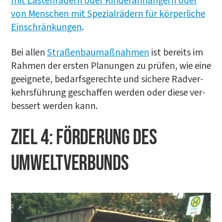
mit Las­ten­rä­dern oder Kin­der­an­hän­gern oder
von Men­schen mit Spe­zi­al­rä­dern für kör­per­li­che
Ein­schrän­kun­gen
.
Bei allen
Stra­ßen­bau­maß­nah­men
ist bereits im
Rah­men der ers­ten Pla­nun­gen zu prü­fen, wie eine
geeig­ne­te, bedarfs­ge­rech­te und siche­re Rad­ver­
kehrs­füh­rung geschaf­fen wer­den oder die­se ver­
bes­sert wer­den kann.
ZIEL 4: FÖR­DE­RUNG DES
UMWELTVERBUNDS