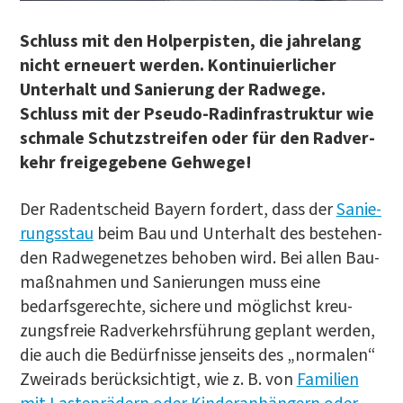
Schluss mit den Hol­per­pis­ten, die jah­re­lang
nicht erneu­ert wer­den. Kon­ti­nu­ier­li­cher
Unter­halt und Sanie­rung der Rad­we­ge.
Schluss mit der Pseu­do-Rad­in­fra­struk­tur wie
schma­le Schutz­strei­fen oder für den Rad­ver­
kehr frei­ge­ge­be­ne Gehwege!
Der Radent­scheid Bay­ern for­dert, dass der
Sanie­
rungs­stau
beim Bau und Unter­halt des bestehen­
den Rad­we­ge­net­zes beho­ben wird. Bei allen Bau­
maß­nah­men und Sanie­run­gen muss eine
bedarfs­ge­rech­te, siche­re und mög­lichst kreu­
zungs­freie Rad­ver­kehrs­füh­rung geplant wer­den,
die auch die Bedürf­nis­se jen­seits des „nor­ma­len“
Zwei­rads berück­sich­tigt, wie z. B. von
Fami­li­en