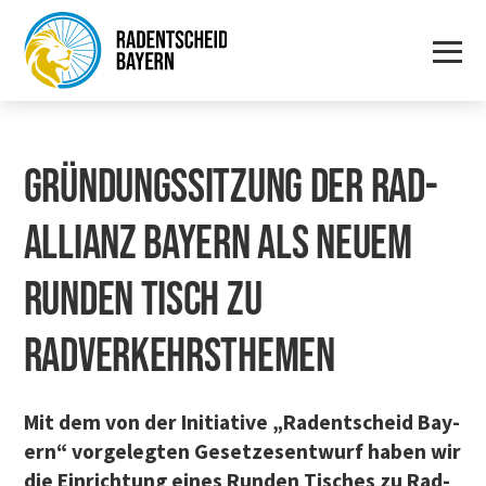
GRÜN­DUNGS­SIT­ZUNG DER RAD­
AL­LI­ANZ BAY­ERN ALS NEU­EM
RUN­DEN TISCH ZU
RADVERKEHRSTHEMEN
Mit dem von der Initia­ti­ve „Radent­scheid Bay­
ern“ vor­ge­leg­ten Geset­zes­ent­wurf haben wir
die Ein­rich­tung eines Run­den Tisches zu Rad­