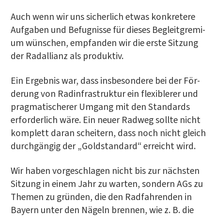
Auch wenn wir uns sicher­lich etwas kon­kre­te­re
Auf­ga­ben und Befug­nis­se für die­ses Begleit­gre­mi­
um wün­schen, emp­fan­den wir die ers­te Sit­zung
der Rad­al­li­anz als produktiv.
Ein Ergeb­nis war, dass ins­be­son­de­re bei der För­
de­rung von Rad­in­fra­struk­tur ein fle­xi­ble­rer und
prag­ma­ti­sche­rer Umgang mit den Stan­dards
erfor­der­lich wäre. Ein neu­er Rad­weg soll­te nicht
kom­plett dar­an schei­tern, dass noch nicht gleich
durch­gän­gig der „Gold­stan­dard“ erreicht wird.
Wir haben vor­ge­schla­gen nicht bis zur nächs­ten
Sit­zung in einem Jahr zu war­ten, son­dern AGs zu
The­men zu grün­den, die den Rad­fah­ren­den in
Bay­ern unter den Nägeln bren­nen, wie z. B. die