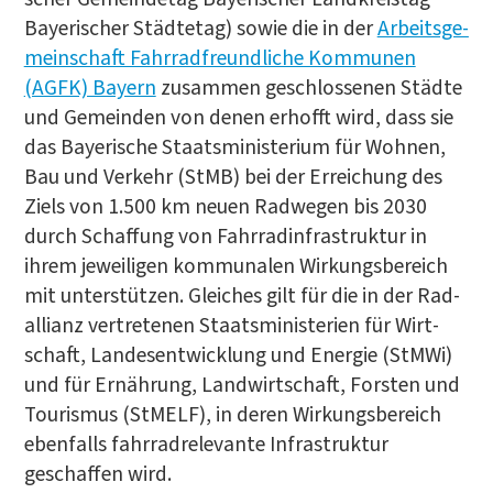
Baye­ri­scher Städ­te­tag) sowie die in der
Arbeits­ge­
mein­schaft Fahr­rad­freund­li­che Kom­mu­nen
(AGFK) Bay­ern
zusam­men geschlos­se­nen Städ­te
und Gemein­den von denen erhofft wird, dass sie
das Baye­ri­sche Staats­mi­nis­te­ri­um für Woh­nen,
Bau und Ver­kehr (StMB) bei der Errei­chung des
Ziels von 1.500 km neu­en Rad­we­gen bis 2030
durch Schaf­fung von Fahr­rad­in­fra­struk­tur in
ihrem jewei­li­gen kom­mu­na­len Wir­kungs­be­reich
mit unter­stüt­zen. Glei­ches gilt für die in der Rad­
al­li­anz ver­tre­te­nen Staats­mi­nis­te­ri­en für Wirt­
schaft, Lan­des­ent­wick­lung und Ener­gie (StM­Wi)
und für Ernäh­rung, Land­wirt­schaft, Fors­ten und
Tou­ris­mus (StM­ELF), in deren Wir­kungs­be­reich
eben­falls fahr­rad­re­le­van­te Infra­struk­tur
geschaf­fen wird.