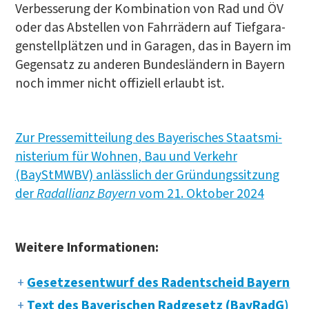
Ver­bes­se­rung der Kom­bi­na­ti­on von Rad und ÖV
oder das Abstel­len von Fahr­rä­dern auf Tief­ga­ra­
gen­stell­plät­zen und in Gara­gen, das in Bay­ern im
Gegen­satz zu ande­ren Bun­des­län­dern in Bay­ern
noch immer nicht offi­zi­ell erlaubt ist.
Zur Pres­se­mit­tei­lung des Baye­ri­sches Staats­mi­
nis­te­ri­um für Woh­nen, Bau und Ver­kehr
(BayStMWBV) anläss­lich der Grün­dungs­sit­zung
der
Rad­al­li­anz Bay­ern
vom 21. Okto­ber 2024
Wei­te­re Informationen:
Geset­zes­ent­wurf des Radent­scheid Bayern
Text des Baye­ri­schen Rad­ge­setz (Bay­RadG)