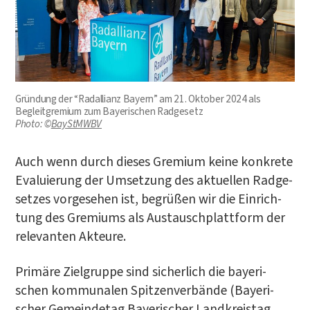
Grün­dung der “Rad­al­li­anz Bay­ern” am 21. Okto­ber 2024 als
Begleit­gre­mi­um zum Baye­ri­schen Rad­ge­setz
Pho­to: ©
BayStMWBV
Auch wenn durch die­ses Gre­mi­um kei­ne kon­kre­te
Eva­lu­ie­rung der Umset­zung des aktu­el­len Rad­ge­
set­zes vor­ge­se­hen ist, begrü­ßen wir die Ein­rich­
tung des Gre­mi­ums als Aus­tausch­platt­form der
rele­van­ten Akteure.
Pri­mä­re Ziel­grup­pe sind sicher­lich die baye­ri­
schen kom­mu­na­len Spit­zen­ver­bän­de (Baye­ri­
scher Gemein­de­tag Baye­ri­scher Land­kreis­tag