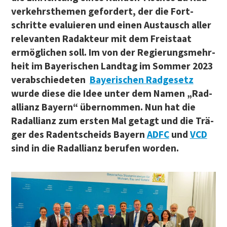
ver­kehrs­the­men gefor­dert, der die Fort­
schrit­te eva­lu­ie­ren und einen Aus­tausch aller
rele­van­ten Rad­ak­teur mit dem Frei­staat
ermög­li­chen soll. Im von der Regie­rungs­mehr­
heit im Baye­ri­schen Land­tag im Som­mer 2023
ver­ab­schie­de­ten
Baye­ri­schen Rad­ge­setz
wur­de die­se die Idee unter dem Namen „Rad­
al­li­anz Bay­ern“ über­nom­men. Nun hat die
Rad­al­li­anz zum ers­ten Mal getagt und die Trä­
ger des Radent­scheids Bay­ern
ADFC
und
VCD
sind in die Rad­al­li­anz beru­fen worden.