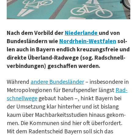
Nach dem Vor­bild der
Nie­der­lan­de
und von
Bun­des­län­dern wie
Nord­rhein-West­fa­len
sol­
len auch in Bay­ern end­lich kreu­zungs­freie und
direk­te Über­land-Rad­we­ge (sog. Rad­schnell­
ver­bin­dun­gen) geschaf­fen werden.
Wäh­rend
ande­re Bun­des­län­der
– ins­be­son­de­re in
Metro­pol­re­gio­nen für Berufs­pend­ler längst
Rad­
schnell­we­ge
gebaut haben –, hinkt Bay­ern bei
der Umset­zung klar hin­ter­her und ist bis­lang
kaum über Mach­bar­keits­stu­di­en hin­aus gekom­
men. Die Kom­mu­nen sind hier oft über­for­dert.
Mit dem Radent­scheid Bay­ern soll sich das