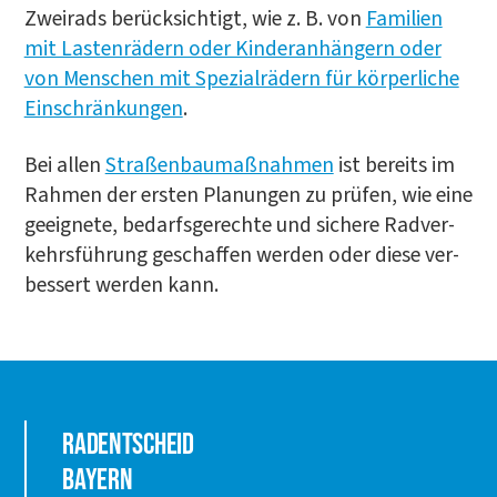
Zwei­rads berück­sich­tigt, wie z. B. von
Fami­li­en
mit Las­ten­rä­dern oder Kin­der­an­hän­gern oder
von Men­schen mit Spe­zi­al­rä­dern für kör­per­li­che
Ein­schrän­kun­gen
.
Bei allen
Stra­ßen­bau­maß­nah­men
ist bereits im
Rah­men der ers­ten Pla­nun­gen zu prü­fen, wie eine
geeig­ne­te, bedarfs­ge­rech­te und siche­re Rad­ver­
kehrs­füh­rung geschaf­fen wer­den oder die­se ver­
bes­sert wer­den kann.
Radentscheid
Bayern