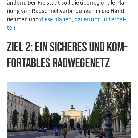
ändern. Der Frei­staat soll die über­re­gio­na­le Pla­
nung von Rad­schnell­ver­bin­dun­gen in die Hand
neh­men und
die­se pla­nen, bau­en und unter­hal­
ten
.
ZIEL 2: EIN SICHE­RES UND KOM­
FOR­TA­BLES RADWEGENETZ