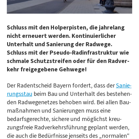
Schluss mit den Hol­per­pis­ten, die jah­re­lang
nicht erneu­ert wer­den. Kon­ti­nu­ier­li­cher
Unter­halt und Sanie­rung der Rad­we­ge.
Schluss mit der Pseu­do-Rad­in­fra­struk­tur wie
schma­le Schutz­strei­fen oder für den Rad­ver­
kehr frei­ge­ge­be­ne Gehwege!
Der Radent­scheid Bay­ern for­dert, dass der
Sanie­
rungs­stau
beim Bau und Unter­halt des bestehen­
den Rad­we­ge­net­zes beho­ben wird. Bei allen Bau­
maß­nah­men und Sanie­run­gen muss eine
bedarfs­ge­rech­te, siche­re und mög­lichst kreu­
zungs­freie Rad­ver­kehrs­füh­rung geplant wer­den,
die auch die Bedürf­nis­se jen­seits des „nor­ma­len“